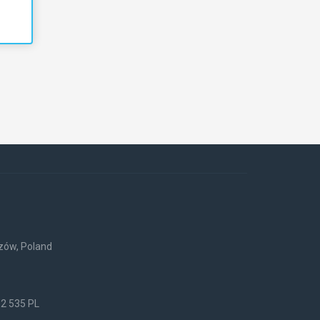
rzów, Poland
52 535 PL