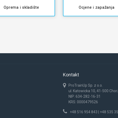
Oprema i skladište
Ocjene i zapažanja
Kontakt
ProTrainUp Sp. z o.o.
ul. Katowicka 10, 41-500 Cho
NIP: 634-282-16-31
KRS: 0000479526
+48 516 954 843 | +48 535 3