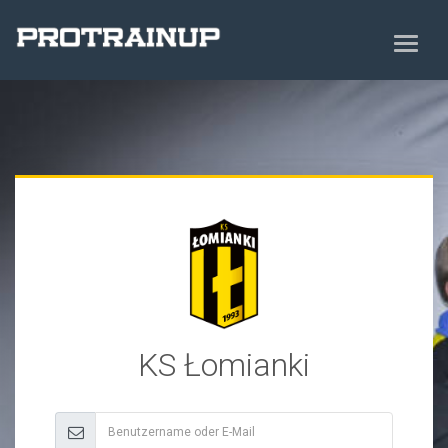
KS Łomianki