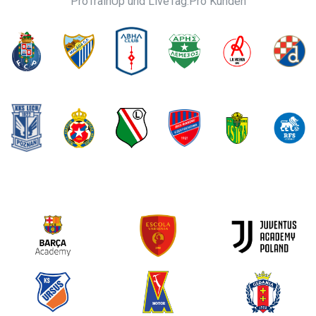
ProTrainUp und LiveTag.Pro Kunden